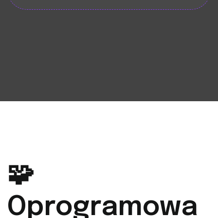
🧩
Oprogramowa